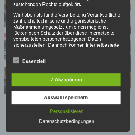
zustehenden Rechte aufgeklärt.
Wir haben als für die Verarbeitung Verantwortlicher
zahlreiche technische und organisatorische
Maßnahmen umgesetzt, um einen möglichst
lückenlosen Schutz der über diese Internetseite
verarbeiteten personenbezogenen Daten
sicherzustellen. Dennoch können Internetbasierte
Datenübertragungen grundsätzlich
Sicherheitslücken aufweisen, sodass ein absoluter
Essenziell
Schutz nicht gewährleistet werden kann. Aus
diesem Grund steht es jeder betroffenen Person
frei, personenbezogene Daten auch auf
✓ Akzeptieren
alternativen Wegen, beispielsweise telefonisch, an
uns zu übermitteln.
Auswahl speichern
Begriffsbestimmungen
Personalisieren
Die Datenschutzerklärung beruht auf den
Datenschutzbedingungen
Begrifflichkeiten, die durch den Europäischen
Richtlinien- und Verordnungsgeber beim Erlass