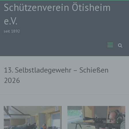
Skip
Schützenverein Ötisheim
to
content
e.V.
seit 1892
13. Selbstladegewehr – Schießen
2026