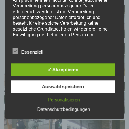
Anspruch nehmen möchte, könnte jedoch eine
Verarbeitung personenbezogener Daten
erforderlich werden. Ist die Verarbeitung
personenbezogener Daten erforderlich und
besteht für eine solche Verarbeitung keine
gesetzliche Grundlage, holen wir generell eine
Einwilligung der betroffenen Person ein.
Die Verarbeitung personenbezogener Daten,
beispielsweise des Namens, der Anschrift, E-Mail-
Essenziell
Adresse oder Telefonnummer einer betroffenen
Person, erfolgt stets im Einklang mit der
Datenschutz-Grundverordnung und in
✓ Akzeptieren
Übereinstimmung mit den für uns geltenden
landesspezifischen Datenschutzbestimmungen.
Mittels dieser Datenschutzerklärung möchte unser
Auswahl speichern
Unternehmen die Öffentlichkeit über Art, Umfang
und Zweck der von uns erhobenen, genutzten und
Personalisieren
verarbeiteten personenbezogenen Daten
informieren. Ferner werden betroffene Personen
Datenschutzbedingungen
mittels dieser Datenschutzerklärung über die ihnen
zustehenden Rechte aufgeklärt.