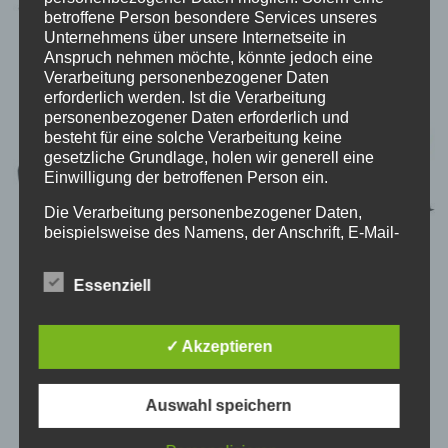
betroffene Person besondere Services unseres
Unternehmens über unsere Internetseite in
Anspruch nehmen möchte, könnte jedoch eine
Verarbeitung personenbezogener Daten
erforderlich werden. Ist die Verarbeitung
personenbezogener Daten erforderlich und
besteht für eine solche Verarbeitung keine
gesetzliche Grundlage, holen wir generell eine
Einwilligung der betroffenen Person ein.
Die Verarbeitung personenbezogener Daten,
beispielsweise des Namens, der Anschrift, E-Mail-
Adresse oder Telefonnummer einer betroffenen
Person, erfolgt stets im Einklang mit der
Essenziell
Datenschutz-Grundverordnung und in
Übereinstimmung mit den für uns geltenden
landesspezifischen Datenschutzbestimmungen.
✓ Akzeptieren
Mittels dieser Datenschutzerklärung möchte unser
Unternehmen die Öffentlichkeit über Art, Umfang
und Zweck der von uns erhobenen, genutzten und
Auswahl speichern
verarbeiteten personenbezogenen Daten
informieren. Ferner werden betroffene Personen