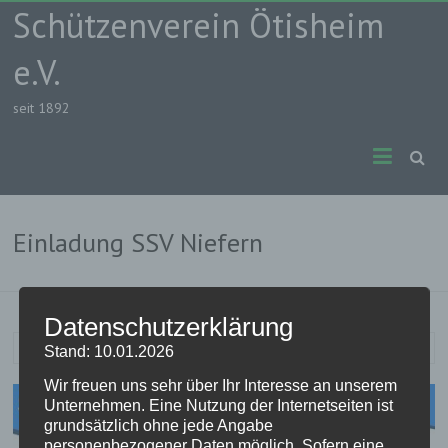
Skip
Schützenverein Ötisheim
to
content
e.V.
seit 1892
Einladung SSV Niefern
Datenschutzerklärung
Rudi
10. Mai 2017
Turniere
Stand: 10.01.2026
Wir freuen uns sehr über Ihr Interesse an unserem
Unternehmen. Eine Nutzung der Internetseiten ist
grundsätzlich ohne jede Angabe
personenbezogener Daten möglich. Sofern eine