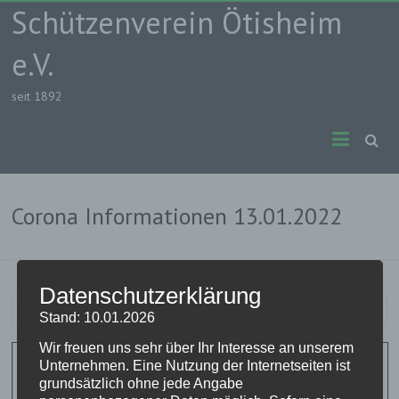
Skip
Schützenverein Ötisheim
to
content
e.V.
seit 1892
Corona Informationen 13.01.2022
Datenschutzerklärung
Nico
13. Januar 2022
Covid-19
Stand: 10.01.2026
Wir freuen uns sehr über Ihr Interesse an unserem
Unternehmen. Eine Nutzung der Internetseiten ist
grundsätzlich ohne jede Angabe