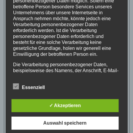
personenbezogener Daten möglich. Sofern eine
betroffene Person besondere Services unseres
Unternehmens über unsere Internetseite in
Anspruch nehmen möchte, könnte jedoch eine
Verarbeitung personenbezogener Daten
erforderlich werden. Ist die Verarbeitung
personenbezogener Daten erforderlich und
besteht für eine solche Verarbeitung keine
gesetzliche Grundlage, holen wir generell eine
Einwilligung der betroffenen Person ein.
Die Verarbeitung personenbezogener Daten,
beispielsweise des Namens, der Anschrift, E-Mail-
Adresse oder Telefonnummer einer betroffenen
Person, erfolgt stets im Einklang mit der
Essenziell
Datenschutz-Grundverordnung und in
Übereinstimmung mit den für uns geltenden
landesspezifischen Datenschutzbestimmungen.
✓ Akzeptieren
Mittels dieser Datenschutzerklärung möchte unser
Unternehmen die Öffentlichkeit über Art, Umfang
und Zweck der von uns erhobenen, genutzten und
Auswahl speichern
verarbeiteten personenbezogenen Daten
informieren. Ferner werden betroffene Personen