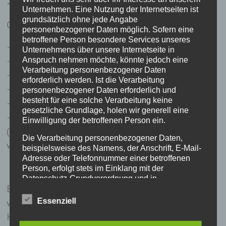
– 16.00 Uhr
Unternehmen. Eine Nutzung der Internetseiten ist
grundsätzlich ohne jede Angabe
Geschossen werden kann:
personenbezogener Daten möglich. Sofern eine
betroffene Person besondere Services unseres
– Luftgewehr
Unternehmens über unsere Internetseite in
– Luftpistole
Anspruch nehmen möchte, könnte jedoch eine
Verarbeitung personenbezogener Daten
– Sportpistole
erforderlich werden. Ist die Verarbeitung
– Großkaliber
personenbezogener Daten erforderlich und
besteht für eine solche Verarbeitung keine
– Senioren-Ehrenscheibe
gesetzliche Grundlage, holen wir generell eine
– Glücksscheibe – Hier muss ein Sachpreise
Einwilligung der betroffenen Person ein.
(unverpackt) im Wert von ca. € 15.– mitgebracht
Die Verarbeitung personenbezogener Daten,
werden.
beispielsweise des Namens, der Anschrift, E-Mail-
Adresse oder Telefonnummer einer betroffenen
Person, erfolgt stets im Einklang mit der
Datenschutz-Grundverordnung und in
Es kann
nur
Pizza über den Wirt gegessen
Übereinstimmung mit den für uns geltenden
landesspezifischen Datenschutzbestimmungen.
werden (Küche wird renoviert).
Essenziell
Mittels dieser Datenschutzerklärung möchte unser
Kuchen wird vom Schützenverein angeboten.
Unternehmen die Öffentlichkeit über Art, Umfang