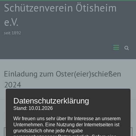
Skip
Schützenverein Ötisheim
to
content
e.V.
seit 1892
Einladung zum Oster(eier)schießen
2024
Datenschutzerklärung
Stand: 10.01.2026
Nico
9. März 2024
Aushang
Wir freuen uns sehr über Ihr Interesse an unserem
Unternehmen. Eine Nutzung der Internetseiten ist
grundsätzlich ohne jede Angabe