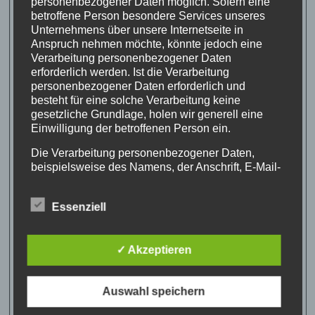
personenbezogener Daten möglich. Sofern eine
betroffene Person besondere Services unseres
Unternehmens über unsere Internetseite in
Anspruch nehmen möchte, könnte jedoch eine
Verarbeitung personenbezogener Daten
erforderlich werden. Ist die Verarbeitung
personenbezogener Daten erforderlich und
besteht für eine solche Verarbeitung keine
gesetzliche Grundlage, holen wir generell eine
Einwilligung der betroffenen Person ein.
Die Verarbeitung personenbezogener Daten,
beispielsweise des Namens, der Anschrift, E-Mail-
Adresse oder Telefonnummer einer betroffenen
Person, erfolgt stets im Einklang mit der
Essenziell
Datenschutz-Grundverordnung und in
Übereinstimmung mit den für uns geltenden
landesspezifischen Datenschutzbestimmungen.
✓ Akzeptieren
Mittels dieser Datenschutzerklärung möchte unser
Unternehmen die Öffentlichkeit über Art, Umfang
und Zweck der von uns erhobenen, genutzten und
Auswahl speichern
verarbeiteten personenbezogenen Daten
informieren. Ferner werden betroffene Personen