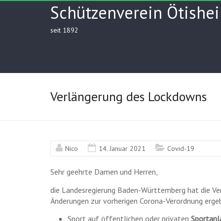
Skip
Schützenverein Ötishei
to
content
seit 1892
Verlängerung des Lockdowns
Nico
14. Januar 2021
Covid-19
Sehr geehrte Damen und Herren,
die Landesregierung Baden-Württemberg hat die Ver
Änderungen zur vorherigen Corona-Verordnung erge
Sport auf öffentlichen oder privaten
Sportanl