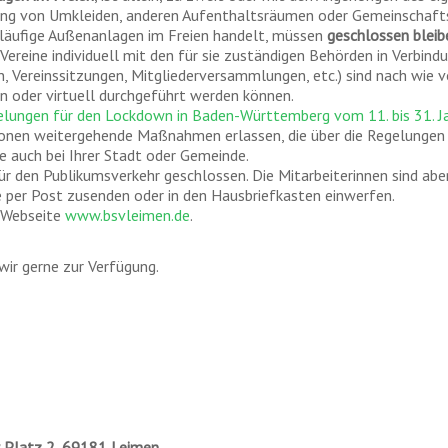
ng von Umkleiden, anderen Aufenthaltsräumen oder Gemeinschaftse
äufige Außenanlagen im Freien handelt, müssen
geschlossen bleib
 Vereine individuell mit den für sie zuständigen Behörden in Verbind
, Vereinssitzungen, Mitgliederversammlungen, etc.) sind nach wie vor
n oder virtuell durchgeführt werden können.
elungen für den Lockdown in Baden-Württemberg vom 11. bis 31. J
nen weitergehende Maßnahmen erlassen, die über die Regelungen 
te auch bei Ihrer Stadt oder Gemeinde.
ür den Publikumsverkehr geschlossen. Die Mitarbeiterinnen sind aber
e per Post zusenden oder in den Hausbriefkasten einwerfen.
r Webseite
www.bsvleimen.de
.
ir gerne zur Verfügung.
r Platz 2, 69181 Leimen