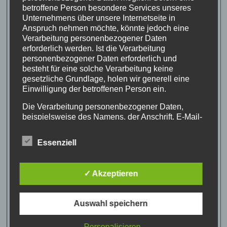
betroffene Person besondere Services unseres
Unternehmens über unsere Internetseite in
Anspruch nehmen möchte, könnte jedoch eine
Verarbeitung personenbezogener Daten
erforderlich werden. Ist die Verarbeitung
personenbezogener Daten erforderlich und
besteht für eine solche Verarbeitung keine
gesetzliche Grundlage, holen wir generell eine
Einwilligung der betroffenen Person ein.
Die Verarbeitung personenbezogener Daten,
beispielsweise des Namens, der Anschrift, E-Mail-
Adresse oder Telefonnummer einer betroffenen
Person, erfolgt stets im Einklang mit der
Essenziell
Datenschutz-Grundverordnung und in
Übereinstimmung mit den für uns geltenden
landesspezifischen Datenschutzbestimmungen.
✓ Akzeptieren
Mittels dieser Datenschutzerklärung möchte unser
Unternehmen die Öffentlichkeit über Art, Umfang
und Zweck der von uns erhobenen, genutzten und
Auswahl speichern
verarbeiteten personenbezogenen Daten
informieren. Ferner werden betroffene Personen
Personalisieren