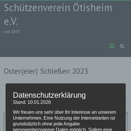
Skip
Schützenverein Ötisheim
to
content
e.V.
seit 1892
Oster(eier) Schießen 2023
Datenschutzerklärung
Nico
6. März 2023
Aushang
Stand: 10.01.2026
Wir freuen uns sehr über Ihr Interesse an unserem
Unternehmen. Eine Nutzung der Internetseiten ist
grundsätzlich ohne jede Angabe
personenbezogener Daten möglich. Sofern eine