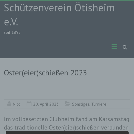
Skip
Schützenverein Ötisheim
to
content
e.V.
seit 1892
Oster(eier)schießen 2023
Nico
20. April 2023
Sonstiges
,
Turniere
Im vollbesetzten Clubheim fand am Karsamstag
das traditionelle Oster(eier)schießen verbunden