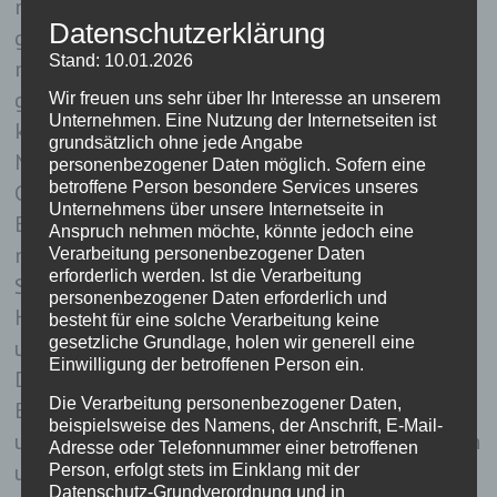
mit einem Großkaliber-Wettbewerb statt. Die
Datenschutzerklärung
gespendeten Ostereier konnten durch treffen
Stand: 10.01.2026
mit dem Luftgewehr auf eine Scheibe
gewonnen werden und waren innerhalb
Wir freuen uns sehr über Ihr Interesse an unserem
Unternehmen. Eine Nutzung der Internetseiten ist
kürzester Zeit weg, viele Schützen aber auch
grundsätzlich ohne jede Angabe
Nichtschützen machten von dem Angebot
personenbezogener Daten möglich. Sofern eine
betroffene Person besondere Services unseres
Gebrauch.
Unternehmens über unsere Internetseite in
Beim Großkaliber-Wettbewerb wurde der Sieger
Anspruch nehmen möchte, könnte jedoch eine
nur unter den Anwesenden und Berechtigten
Verarbeitung personenbezogener Daten
erforderlich werden. Ist die Verarbeitung
Schützen ermittelt.
personenbezogener Daten erforderlich und
Hier gewann Marco Essig vor Volker Trautmann
besteht für eine solche Verarbeitung keine
gesetzliche Grundlage, holen wir generell eine
und Bernd Essig.
Einwilligung der betroffenen Person ein.
Diese Wettbewerbe sind wichtig um der
Die Verarbeitung personenbezogener Daten,
Bevölkerung zu verdeutlichen, dass es sich hier
beispielsweise des Namens, der Anschrift, E-Mail-
um eine Sportart handelt, bei der Konzentration
Adresse oder Telefonnummer einer betroffenen
und Können gefragt sind und nicht herum
Person, erfolgt stets im Einklang mit der
Datenschutz-Grundverordnung und in