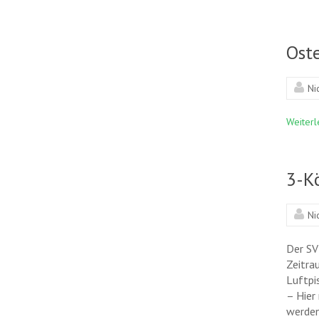
Ost
Ni
Weiterl
3-K
Ni
Der SV
Zeitra
Luftpi
– Hier
werd