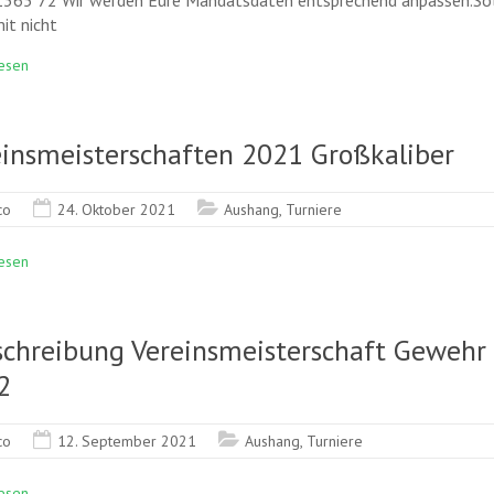
365 72 Wir werden Eure Mandatsdaten entsprechend anpassen.So
it nicht
esen
einsmeisterschaften 2021 Großkaliber
co
24. Oktober 2021
Aushang
,
Turniere
esen
schreibung Vereinsmeisterschaft Gewehr
2
co
12. September 2021
Aushang
,
Turniere
esen