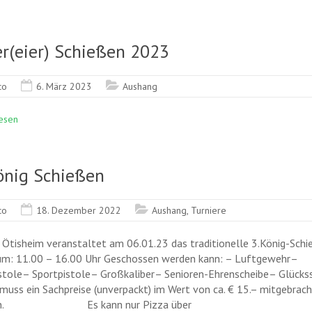
er(eier) Schießen 2023
co
6. März 2023
Aushang
esen
önig Schießen
co
18. Dezember 2022
Aushang
,
Turniere
 Ötisheim veranstaltet am 06.01.23 das traditionelle 3.König-Schi
um: 11.00 – 16.00 Uhr Geschossen werden kann: – Luftgewehr–
stole– Sportpistole– Großkaliber– Senioren-Ehrenscheibe– Glücks
 muss ein Sachpreise (unverpackt) im Wert von ca. € 15.– mitgebrac
en. Es kann nur Pizza über