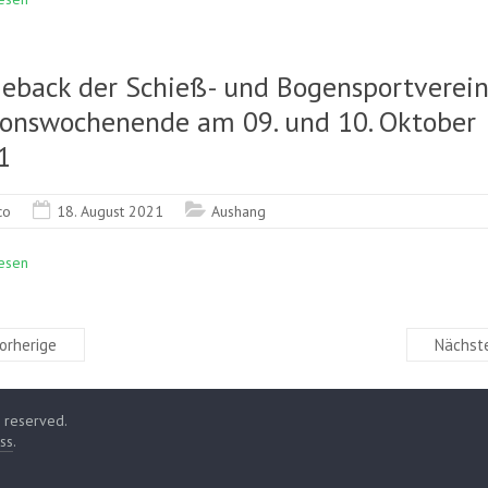
eback der Schieß- und Bogensportverein
ionswochenende am 09. und 10. Oktober
1
co
18. August 2021
Aushang
esen
orherige
Nächste
ts reserved.
ss
.