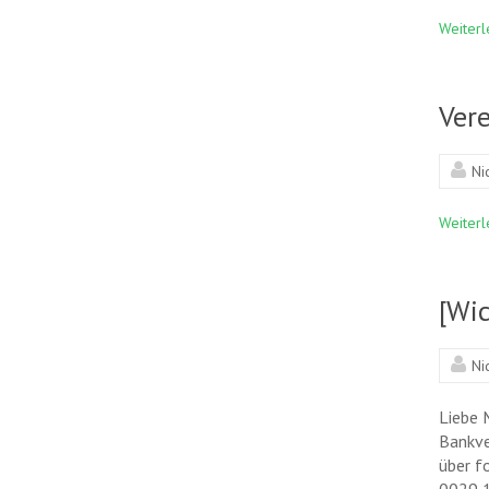
Weiterl
Ver
Ni
Weiterl
[Wic
Ni
Liebe 
Bankve
über f