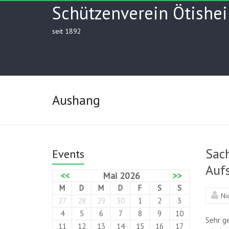
Skip
Schützenverein Ötishei
to
content
seit 1892
Aushang
Sac
Events
Aufs
<<
Mai 2026
>>
M
D
M
D
F
S
S
Ni
27
28
29
30
1
2
3
4
5
6
7
8
9
10
Sehr g
11
12
13
14
15
16
17