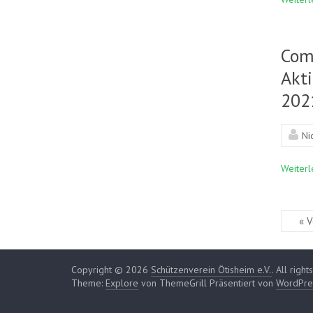
Com
Akt
202
Ni
Weiterl
« V
Copyright © 2026
Schützenverein Ötisheim e.V.
. All righ
Theme:
Explore
von ThemeGrill Präsentiert von
WordPre