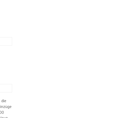
 die
einzüge
000